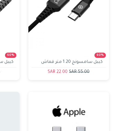
Dialog
60%
60%
كيبل سامسونج 1.20 متر قماش
اسود بود bod
بود bod
R
22.00 SAR
55.00 SAR