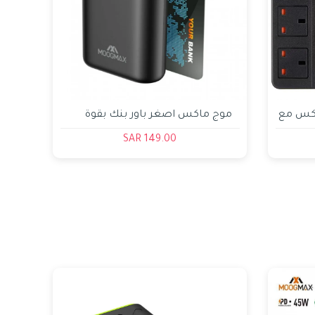
اكس مع
موج ماكس اصغر باور بنك بقوة
10000 مللي امبير
149.00 SAR