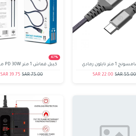
47%
Unnamed 
كيبل سامسونج 1 متر نايلون رمادي
كيبل قما
iPLUS
39.75 SAR
75.00 SAR
22.00 SAR
55.00 SA