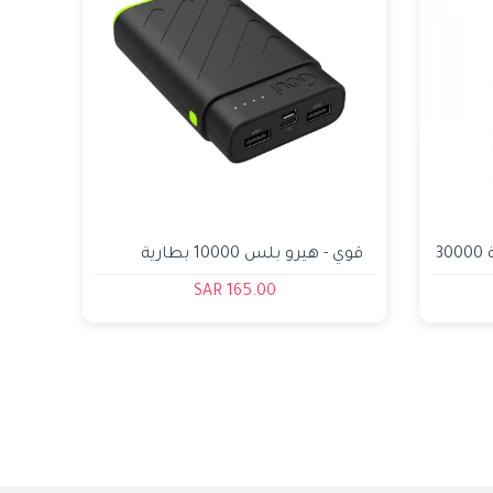
موج ماكس _ باور بانك بسعة 30000
قوي - هيرو بلس 10000 بطارية
متنقلة
165.00 SAR