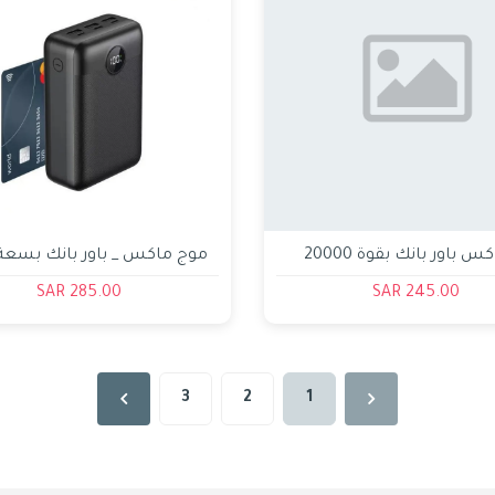
موج ماكس باور بانك بقوة 20000
 بمنفذي PD+USB من
ميللي امبير 45 واط
285.00 SAR
245.00 SAR
3
2
1