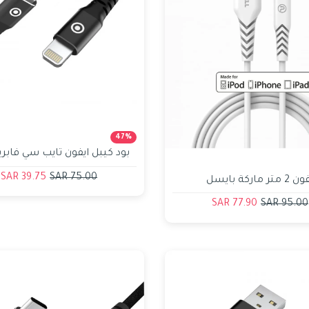
47%
بود كيبل ايفون تايب سي فابر
1.20سم
39.75 SAR
75.00 SAR
كيبل ايفون 2 متر ماركة بايسل
ية المعتمد من ابل
77.90 SAR
95.00 SAR