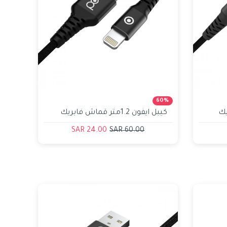
60%
يك
كيبل ايفون 1.2متر قماش فابريك
أسود بود bod
24.00 SAR
60.00 SAR