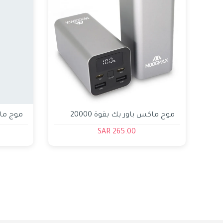
موج ماكس باور بك بقوة 20000
مللي امبير 65 واط مزود بشاشة
مللي أمبير
265.00 SAR
رقمية و منفذي بيدي و منفذي يو اس
بي