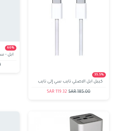
60%
طول 1م
R
35.5%
كيبل ابل الاصلي تايب سي إلى تايب
سي 60 واط
119.32 SAR
185.00 SAR