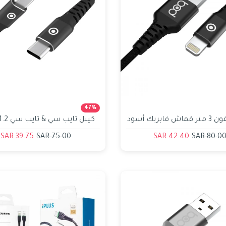
47%
كيبل ايفون 3 متر قماش فابريك أسود
قماش اسود بود bod
39.75 SAR
75.00 SAR
42.40 SAR
80.00 SA