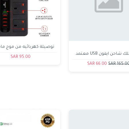
توصيلة كهربائيه من موج م
ابل - سلك شاحن ايفون USB معتمد
منفذ PD ومؤقت ذكي
95.00 SAR
66.00 SAR
165.00 SA