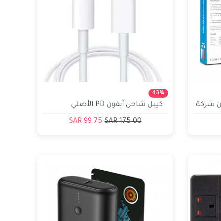
43%
ش 1 متر PD 30W من شركة
كيبل شاحن آيفون PD الأصلي
حاسبات العرب
99.75 SAR
175.00 SAR