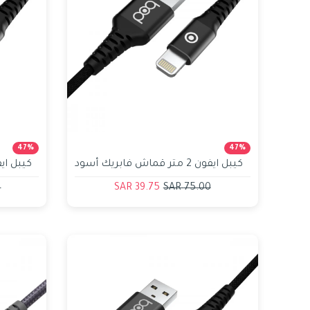
47%
47%
كيبل ايفون 2 متر قماش فابريك أسود
بود bod
بود bod
R
39.75 SAR
75.00 SAR