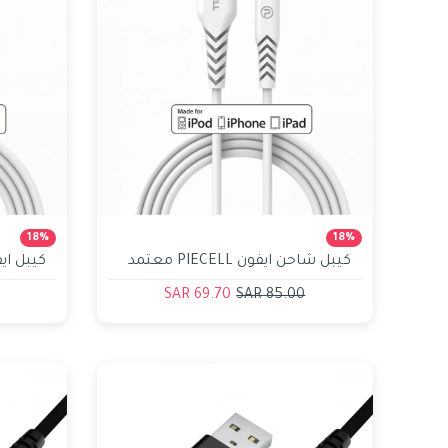
18%
18%
كيبل شاحن ايفون PIECELL معتمد
من ابل 1متر
الامريك
69.70 SAR
85.00 SAR